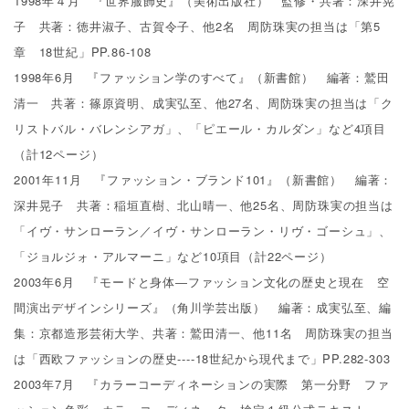
1998年４月 『世界服飾史』（美術出版社） 監修・共著：深井晃
子 共著：徳井淑子、古賀令子、他2名 周防珠実の担当は「第5
章 18世紀」PP.86-108
1998年6月 『ファッション学のすべて』（新書館） 編著：鷲田
清一 共著：篠原資明、成実弘至、他27名、周防珠実の担当は「ク
リストバル・バレンシアガ」、「ピエール・カルダン」など4項目
（計12ページ）
2001年11月 『ファッション・ブランド101』（新書館） 編著：
深井晃子 共著：稲垣直樹、北山晴一、他25名、周防珠実の担当は
「イヴ・サンローラン／イヴ・サンローラン・リヴ・ゴーシュ」、
「ジョルジォ・アルマーニ」など10項目（計22ページ）
2003年6月 『モードと身体―ファッション文化の歴史と現在 空
間演出デザインシリーズ』（角川学芸出版） 編著：成実弘至、編
集：京都造形芸術大学、共著：鷲田清一、他11名 周防珠実の担当
は「西欧ファッションの歴史----18世紀から現代まで」PP.282-303
2003年7月 『カラーコーディネーションの実際 第一分野 ファ