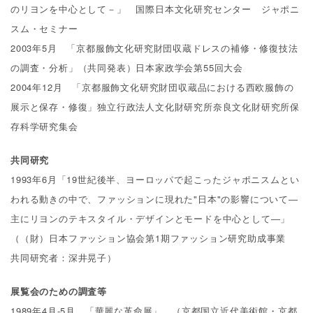
のリヨンを中心として－」 国際日本文化研究センター ジャポニ
スム・セミナー
2003年5月 「京都服飾文化研究財団収蔵ドレスの補修・修復技法
の調査・分析」（共同発表）日本家政学会第55回大会
2004年12月 「京都服飾文化研究財団収蔵品における西欧服飾の
展示と保存・修復」独立行政法人文化財研究所奈良文化財研究所保
存科学研究集会
共同研究
1993年6月「19世紀後半、ヨーロッパで起こったジャポニスムとい
われる動きの中で、ファッションに現れた"日本"の影響について―
主にリヨンのテキスタイル・デザインとモードを中心として―」
（（財）日本ファッション協会第1期ファッション研究助成事業
共同研究者：深井晃子）
展覧会のための調査等
1989年4月-5月 「華麗な革命展」 （京都国立近代美術館・京都