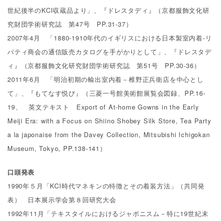
世紀後半のKCI収蔵品より」、『ドレスタディ』（京都服飾文化研
究財団学術研究誌 第47号 PP.31-37）
2007年4月 「1880‐1910年代のイギリスにおける日本製室内着‐リ
バティ商会の通信販売カタログを手がかりとして」、『ドレスタデ
ィ』（京都服飾文化研究財団学術研究誌 第51号 PP.30-36）
2011年6月 「明治初期の輸出室内着－椎野正兵衛店を中心とし
て」、『もてなす悦び』（三菱一号館美術館展覧会図録、PP.16-
19、 英文テキスト Export of At-home Gowns in the Early
Meiji Era: with a Focus on Shiino Shobey Silk Store, Tea Party
a la japonaise from the Davey Collection, Mitsubishi Ichigokan
Museum, Tokyo, PP.138-141）
口頭発表
1990年５月「KCI時代マネキンの特徴とその着装方法」（共同発
表） 日本展示学会第８回研究大会
1992年11月「テキスタイルにおけるジャポニスム－特に19世紀末