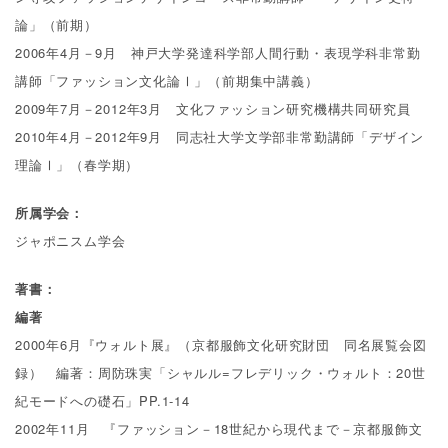
論」（前期）
2006年4月－9月 神戸大学発達科学部人間行動・表現学科非常勤
講師「ファッション文化論Ⅰ」（前期集中講義）
2009年7月－2012年3月 文化ファッション研究機構共同研究員
2010年4月－2012年9月 同志社大学文学部非常勤講師「デザイン
理論Ⅰ」（春学期）
所属学会：
ジャポニスム学会
著書：
編著
2000年6月『ウォルト展』（京都服飾文化研究財団 同名展覧会図
録） 編著：周防珠実「シャルル=フレデリック・ウォルト：20世
紀モードへの礎石」PP.1-14
2002年11月 『ファッション－18世紀から現代まで－京都服飾文