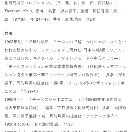
化研究財団コレクション』（日、英、仏、独、伊、西語版）、
Tacshen, Koln、監修・共著：深井晃子、編著：周防珠実「第一
章 18世紀」PP.24-147、共著：新居理絵、他2名
共著
1993年6月「19世紀後半、ヨーロッパで起こったジャポニスムとい
われる動きの中で、ファッションに現れた"日本"の影響について―
主にリヨンのテキスタイル・デザインとモードを中心として―」、
『第一期ファッション研究助成成果報告書』（財団法人日本ファッ
ション協会主催第一期ファッション研究助成報告書） 共著：深井
晃子、周防珠実の担当は「第3章 リヨンの絹のデザインとジャポ
ニスム」PP.29-40
1996年4月 『モードのジャポニスム』（京都服飾文化研究財団
同名東京展版図録） 編集：京都服飾文化研究財団 共著：高階秀
爾、深井晃子他計12名 周防珠実の担当は「デュナンの漆布：
1920年代のモードと漆の質感」P.127