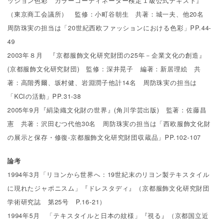
ッション色彩 カラーコーディネーター検定１級公式テキスト』
（東京商工会議所） 監修：小町谷朝生 共著：城一夫、他20名
周防珠実の担当は「20世紀西欧ファッションにおける色彩」PP.44-
49
2003年８月 『京都服飾文化研究財団の25年－企業文化の創造』
(京都服飾文化研究財団) 監修：深井晃子 編著：新居理絵 共
著：高階秀爾、坂村健、岩淵潤子他計14名 周防珠実の担当は
「KCIの活動」PP.31-38
2005年9月『絹染織文化財の世界』(角川学芸出版) 監著：佐藤昌
憲 共著：沢田むつ代他30名 周防珠実の担当は「西欧服飾文化財
の展示と保存・修復‐京都服飾文化研究財団収蔵品」PP.102-107
論考
1994年3月「リヨンから世界へ：19世紀末のリヨン製テキスタイル
に現れたジャポニスム」『ドレスタディ』（京都服飾文化研究財団
学術研究誌 第25号 P.16-21）
1994年5月 「テキスタイルと日本の紋様」『視る』（京都国立近