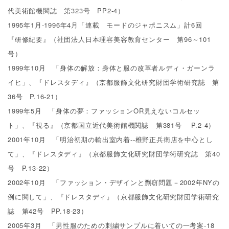
代美術館機関誌 第323号 PP2-4）
1995年1月-1996年4月「連載 モードのジャポニスム」計6回
『研修紀要』（社団法人日本理容美容教育センター 第96～101
号）
1999年10月 「身体の解放：身体と服の改革者ルディ・ガーンラ
イヒ」、『ドレスタディ』（京都服飾文化研究財団学術研究誌 第
36号 P.16-21）
1999年5月 「身体の夢：ファッションOR見えないコルセッ
ト」、『視る』（京都国立近代美術館機関誌 第381号 P.2-4）
2001年10月 「明治初期の輸出室内着--椎野正兵衛店を中心とし
て」、『ドレスタディ』（京都服飾文化研究財団学術研究誌 第40
号 P.13-22）
2002年10月 「ファッション・デザインと剽窃問題－2002年NYの
例に関して」、『ドレスタディ』（京都服飾文化研究財団学術研究
誌 第42号 PP.18-23）
2005年3月 「男性服のための刺繍サンプルに着いての一考案-18