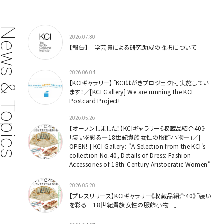
prev
next
ws & Topics
2026.07.30
【報告】 学芸員による研究助成の採択について
2026.06.04
【KCIギャラリー】「KCIはがきプロジェクト」実施してい
ます！／[KCI Gallery] We are running the KCI
Postcard Project!
2026.05.26
【オープンしました！】KCIギャラリー《収蔵品紹介40》
「装いを彩る—18世紀貴族女性の服飾小物—」／[
OPEN! ] KCI Gallery: "A Selection from the KCI's
collection No.40, Details of Dress: Fashion
Accessories of 18th-Century Aristocratic Women"
2026.05.20
【プレスリリース】KCIギャラリー《収蔵品紹介40》「装い
を彩る—18世紀貴族女性の服飾小物—」