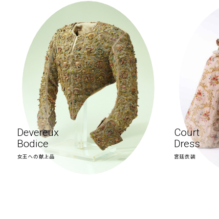
Court
Underw
Dress
アンダーウエ
宮廷衣装