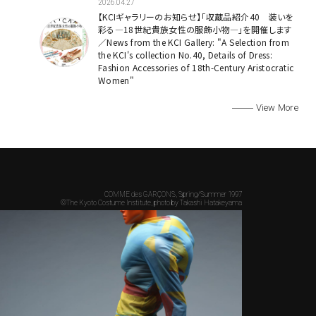
2026.04.27
【KCIギャラリーのお知らせ】「収蔵品紹介40 装いを
彩る—18世紀貴族女性の服飾小物—」を開催します
／News from the KCI Gallery: "A Selection from
the KCI's collection No.40, Details of Dress:
Fashion Accessories of 18th-Century Aristocratic
Women"
View More
COMME des GARÇONS, Spring/Summer 1997
©The Kyoto Costume Institute, photo by Takashi Hatakeyama