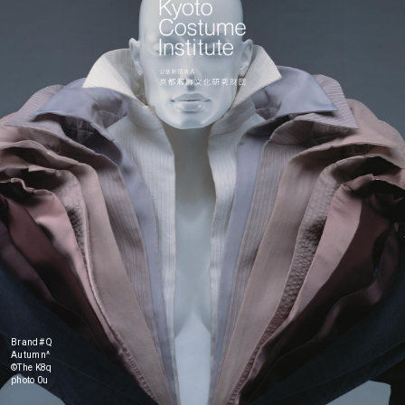
prev
next
Brand: Viktor＆Rolf
Autumn/Winter 2003
©The Kyoto Costume Institute,
photo by Takashi Hatakeyama