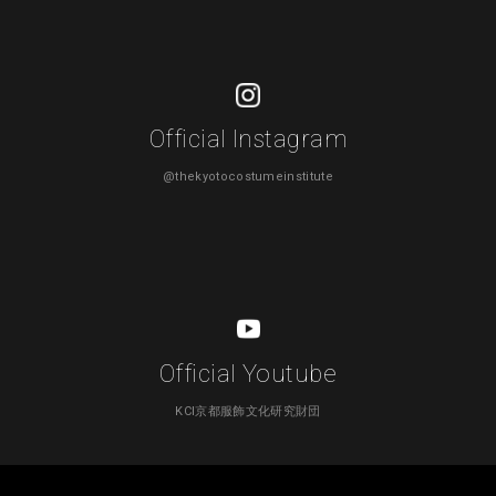
Official Instagram
@thekyotocostumeinstitute
Official Youtube
KCI京都服飾文化研究財団