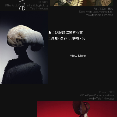
Hat, 1900s
©The Kyoto Costume Institute, photo by
Taishi Hirokawa
Fan, 1820s-1830s
©The Kyoto Costume Institute,
photo byTaishi Hirokawa
KCIについて
KCIは、西欧の服飾および服飾に関する文
献や資料を体系的に収集・保存し、研究・公
開する機関です。
View More
Dress, c. 1838
©The Kyoto Costume Institute,
photo by Taishi Hirokawa