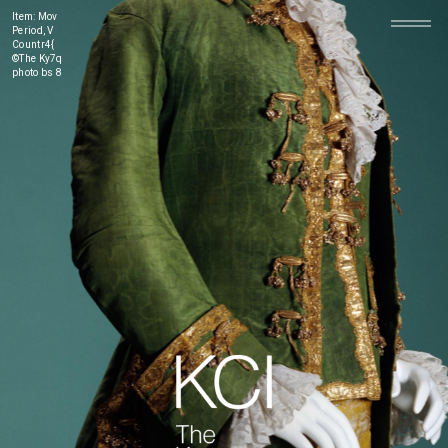
Item: Men’s suit
Period: First half of 18th Century
Country: Itary
©The Kyoto Costume Institute,
photo by Taishi Hirokawa