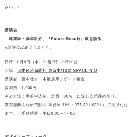
さい。）
講演会
「建築家・藤本壮介、『Future Beauty』展を語る」
※講演会は終了しました。
日時：8月8日（水）午後7時～8時30分
会場：
日本経済新聞社 東京本社2階 SPACE NIO
講演者：藤本壮介（本展展示デザイン担当）
参加費：1,000円
申込方法：事前申込制。定員（80名）に達し次第締め切り。
京都服飾文化研究財団 事務局 TEL：075-321-9221 にて受け付け
ます。
（受付時間：平日9:00～17:00）
デザイナーズ・トーク