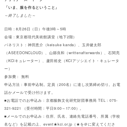
「いま、服を作るということ」
～終了しました～
日時：8月26日（日）午後3時～5時
会場：東京都現代美術館講堂（地下2階）
パネリスト：神田恵介（keisuke kanda）、玉井健太郎
（ASEEDONCLOUD）、山縣良和（writtenafterwards）、石関亮
（KCIキュレーター）、蘆田裕史（KCIアソシエイト・キュレータ
ー）
参加費： 無料
申込方法：事前申込制。定員（200名）に達し次第締め切り。お電
話かメールで受け付けます。
■お電話でのお申込み：京都服飾文化研究財団事務局 TEL：075-
321-9221
（受付時間：平日9:00～17:00）
。
■メールでのお申込み：住所、氏名、連絡先電話番号、所属（学校
名など）を記載の上、event★kci.or.jp（★を＠に変えてくださ