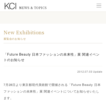
NEWS & TOPICS
Information
インフォメーション
New Exhibitions
New Exhibitions
展覧会のお知らせ
展覧会のお知らせ
News from KCI Gallery
「Future Beauty 日本ファッションの未来性」展 関連イベン
KCIギャラリーのお知らせ
トのお知らせ
News from Staff
研究スタッフ
2012.07.03 Update
New Publications
7月28日より東京都現代美術館で開催される「Future Beauty 日本
出版物のご案内
ファッションの未来性」展 関連イベントについてお知らせいたし
Education
ます。
教育普及活動