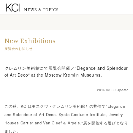
NEWS & TOPICS
Information
インフォメーション
New Exhibitions
New Exhibitions
展覧会のお知らせ
展覧会のお知らせ
News from KCI Gallery
クレムリン美術館にて展覧会開催／"Elegance and Splendour
KCIギャラリーのお知らせ
of Art Deco" at the Moscow Kremlin Museums.
News from Staff
研究スタッフ
2016.08.30 Update
New Publications
この秋、KCIはモスクワ・クレムリン美術館との共催で"Elegance
出版物のご案内
and Splendour of Art Deco. Kyoto Costume Institute, Jewelry
Education
Houses Cartier and Van Cleef & Arpels."展を開催する運びとなり
教育普及活動
ました。