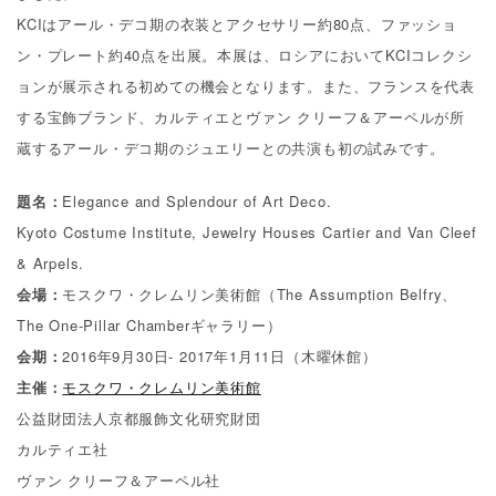
KCIはアール・デコ期の衣装とアクセサリー約80点、ファッショ
Others
ン・プレート約40点を出展。本展は、ロシアにおいてKCIコレクシ
その他
ョンが展示される初めての機会となります。また、フランスを代表
する宝飾ブランド、カルティエとヴァン クリーフ＆アーペルが所
蔵するアール・デコ期のジュエリーとの共演も初の試みです。
題名：
Elegance and Splendour of Art Deco.
Kyoto Costume Institute, Jewelry Houses Cartier and Van Cleef
& Arpels.
会場：
モスクワ・クレムリン美術館（The Assumption Belfry、
The One-Pillar Chamberギャラリー）
会期：
2016年9月30日- 2017年1月11日（木曜休館）
主催：
モスクワ・クレムリン美術館
公益財団法人京都服飾文化研究財団
カルティエ社
ヴァン クリーフ＆アーペル社