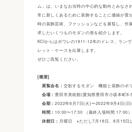
ム」は、いまなお当時の中心的な動向とみなさ
常に新しくあるために装飾することに価値が置
時の装飾芸術、ファッションなどを展覧し、作
求したいくつものモダンの形を紹介します。
KCIからはポワレの1911-12年のドレス、ラ
レット・ケースを出展します。
ぜひご高覧ください。
[概要]
展覧会名：
交歓するモダン 機能と装飾のポ
会場：
豊田市美術館(愛知県豊田市小坂本町8-5-
会期：
2022年6月7日(火)〜2022年9月4日(日
時間：
10:00〜17:30 （最終入場時間 17:00
休館日：
月曜日 ※ただし7月18日、8月15日