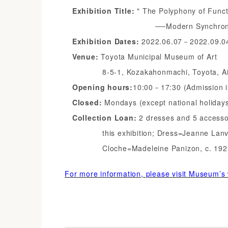
Exhibition Title:
" The Polyphony of Func
──Modern Synchronized and S
Exhibition Dates:
2022.06.07－2022.09.0
Venue:
Toyota Municipal Museum of Art
8-5-1, Kozakahonmachi, Toyota, Aic
Opening hours:
10:00－17:30 (Admission is
Closed:
Mondays (except national holiday
Collection Loan:
2 dresses and 5 accessor
this exhibition; Dress=Jeanne Lanvin 1
Cloche=Madeleine Panizon, c. 1925. Cig
For more information, please visit Museum’s 