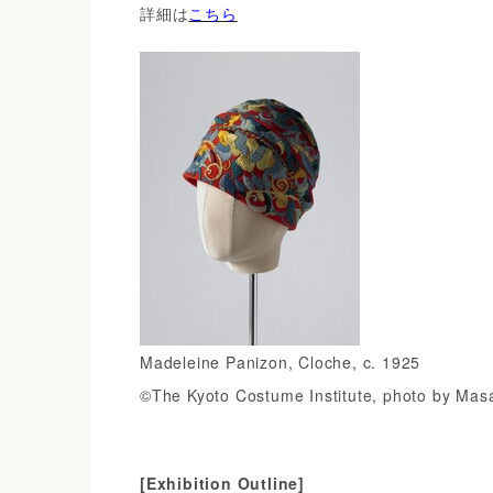
詳細は
こちら
Madeleine Panizon, Cloche, c. 1925
©The Kyoto Costume Institute, photo by Mas
[Exhibition Outline]