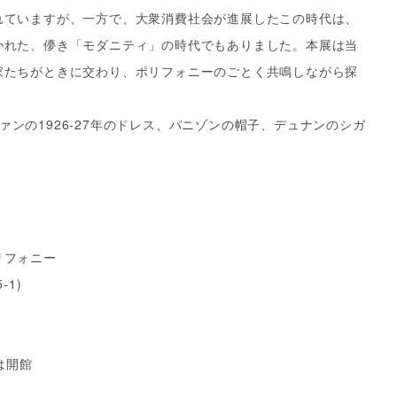
れていますが、一方で、大衆消費社会が進展したこの時代は、
かれた、儚き「モダニティ」の時代でもありました。本展は当
家たちがときに交わり、ポリフォニーのごとく共鳴しながら探
ンヴァンの1926-27年のドレス、パニゾンの帽子、デュナンのシガ
リフォニー
1)
)
）
は開館