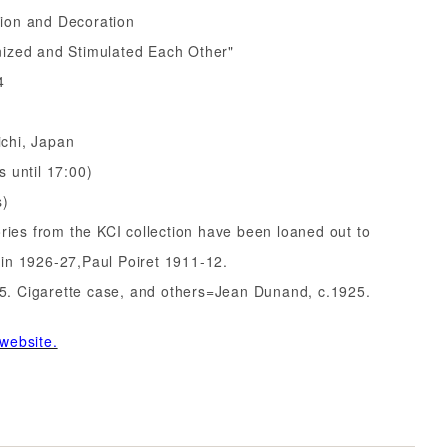
tion and Decoration
timulated Each Other"
4
hi, Japan
 until 17:00)
s)
ies from the KCI collection have been loaned out to
926-27,Paul Poiret 1911-12.
arette case, and others=Jean Dunand, c.1925.
website.