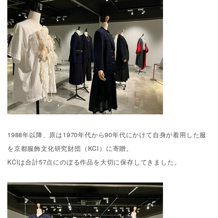
1988
年以降、原は
1970
年代から
90
年代にかけて自身が着用した服
を京都服飾文化研究財団（
KCI
）に寄贈。
KCI
は合計
57
点にのぼる作品を大切に保存してきました。