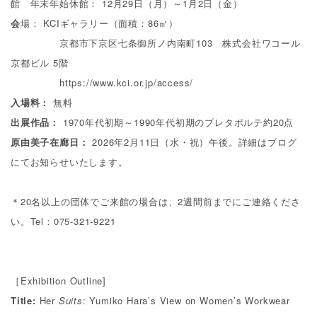
館 年末年始休館： 12月29日（月）～1月2日（金）
会
場：
KCI
ギャラリー（面積：
86
㎡）
京都市下京区七条御所ノ内南町
103
株式会社ワコール
京都ビル
5
階
https://www.kci.or.jp/access/
入場料：
無料
出展作品：
1970
年代初期～
1990
年代初期のプレタポルテ約
20
点
原由美子在廊日：
2026年2月11日（水・祝）午後。詳細はブログ
にてお知らせいたします。
＊
20
名以上の団体でご来館の場合は、
2
週間前までにご連絡くださ
い。Tel：
075-321-9221
［Exhibition Outline]
Title:
Her
Suits
: Yumiko Hara’s View on Women’s Workwear