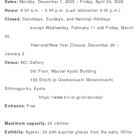
Dates:
Monday, December 1, 2025 – Friday, April 24, 2026
Hours:
9:30 a.m. – 5:00 p.m. (Last admission 4:30 p.m.)
Closed:
Saturdays, Sundays, and National Holidays
except Wednesday, February 11 and Friday, March
20
Year-end/New Year Closure: December 29 –
January 2
Venue:
KCI Gallery
5th Floor, Wacoal Kyoto Building
103 Shichi-jo Goshonouchi Minamimachi,
Shimogyo-ku, Kyoto
https://www.kci.or.jp/en/access/
Entrance:
Free
Maximum capacity:
20 visitors
Exhibits:
Approx. 20 prêt-à-porter pieces from the early 1970s