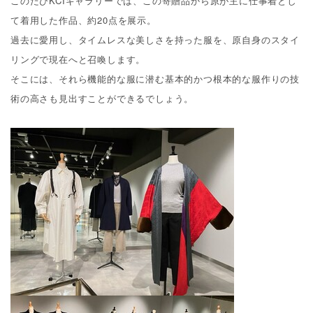
このたび
KCI
ギャラリーでは、この寄贈品から原が主に仕事着とし
て着用した作品、約
20
点を展示。
過去に愛用し、タイムレスな美しさを持った服を、原自身のスタイ
リングで現在へと召喚します。
そこには、それら機能的な服に潜む基本的かつ根本的な服作りの技
術の高さも見出すことができるでしょう。