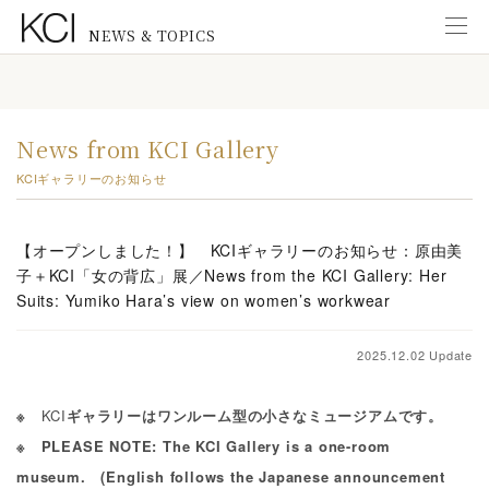
NEWS & TOPICS
Information
インフォメーション
News from KCI Gallery
New Exhibitions
KCIギャラリーのお知らせ
展覧会のお知らせ
News from KCI Gallery
【オープンしました！】 KCIギャラリーのお知らせ：原由美
KCIギャラリーのお知らせ
子＋KCI「女の背広」展／News from the KCI Gallery: Her
Suits: Yumiko Hara’s view on women’s workwear
News from Staff
研究スタッフ
2025.12.02 Update
New Publications
出版物のご案内
※
KCI
ギャラリーはワンルーム型の小さなミュージアムです。
※ PLEASE NOTE: The KCI Gallery is a one-room
Education
museum. (English follows the Japanese announcement
教育普及活動