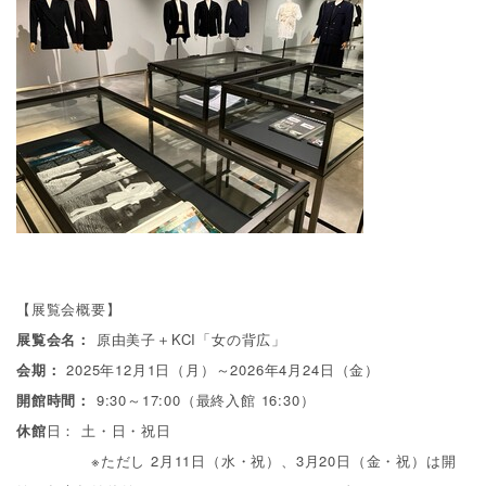
【展覧会概要】
展覧会名：
原由美子＋
KCI
「女の背広」
会期：
2025
年
12
月
1
日（月）～
2026
年
4
月
24
日（金）
開館時間：
9:30～17:00（最終入館 16:30）
休館
日： 土・日・祝日
※ただし
2
月
11
日（水・祝）、
3
月
20
日（金・祝）は開