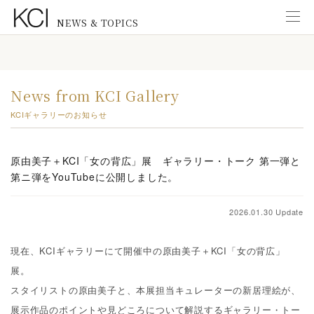
NEWS & TOPICS
Information
インフォメーション
News from KCI Gallery
New Exhibitions
KCIギャラリーのお知らせ
展覧会のお知らせ
News from KCI Gallery
原由美子＋KCI「女の背広」展 ギャラリー・トーク 第一弾と
KCIギャラリーのお知らせ
第ニ弾をYouTubeに公開しました。
News from Staff
研究スタッフ
2026.01.30 Update
New Publications
現在、
KCI
ギャラリーにて開催中の原由美子＋
KCI
「女の背広」
出版物のご案内
展。
Education
スタイリストの原由美子と、本展担当キュレーターの新居理絵が、
教育普及活動
展示作品のポイントや見どころについて解説するギャラリー・トー