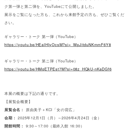
ク第一弾と第二弾を、
YouTube
にて公開しました。
Others
展示をご覧になった方も、これから来館予定の方も、ぜひご覧くだ
その他
さい。
ギャラリー・トーク 第一弾（
YouTube
）
https://youtu.be/HEaIHIyOcsM?si=_WpJitduNKmmF6Y8
ギャラリー・トーク 第ニ弾（
YouTube
）
https://youtu.be/HMqETPEst7M?si=08z_HQkU-nKaDGf6
本展の概要は下記の通りです。
【展覧会概要】
展覧会名：
原由美子＋
KCI
「女の背広」
会期：
2025
年
12
月
1
日（月）～
2026
年
4
月
24
日（金）
開館時間：
9:30
～
17:00
（最終入館
16:30
）