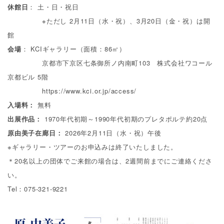
休館日
： 土・日・祝日
※ただし
2
月
11
日（水・祝）、
3
月
20
日（金・祝）は開
館
会場
：
KCI
ギャラリー（面積：
86
㎡）
京都市下京区七条御所ノ内南町
103
株式会社ワコール
京都ビル
5
階
https://www.kci.or.jp/access/
入場料：
無料
出展作品：
1970
年代初期～
1990
年代初期のプレタポルテ約
20
点
原由美子在廊日：
2026
年
2
月
11
日（水・祝）午後
※ギャラリー・ツアーのお申込みは終了いたしました。
＊
20
名以上の団体でご来館の場合は、
2
週間前までにご連絡くださ
い。
Tel
：
075-321-9221