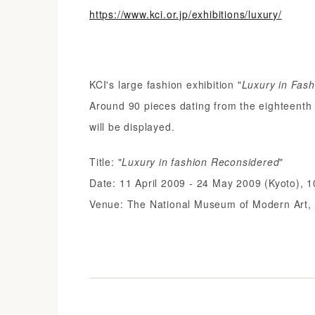
https://www.kci.or.jp/exhibitions/luxury/
KCI's large fashion exhibition "
Luxury in Fas
Around 90 pieces dating from the eighteenth c
will be displayed.
Title: "
Luxury in fashion Reconsidered
"
Date: 11 April 2009 - 24 May 2009 (Kyoto), 1
Venue: The National Museum of Modern Art,