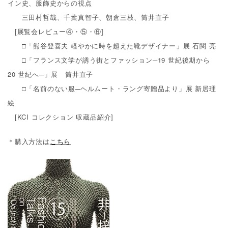
イン史、服飾史からの視点
三田村哲哉、千葉真智子、朝倉三枝、筒井直子
[展覧会レビュー
④
・
⑤
・
⑥]
□「熊谷登喜夫 軽やかに時を超えた靴デザイナー」展 石関 亮
□「フランス文学が誘う街とファッション
─19
世紀後期から
20
世紀へ
─
」展 筒井直子
□「名前のない服
─
ヘルムート・ラング寄贈品より」展 新居理
絵
[KCI コレクション 収蔵品紹介
]
＊購入方法は
こちら