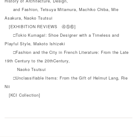
History of Architecture, Design,
and Fashion, Tetsuya Mitamura, Machiko Chiba, Mie
Asakura, Naoko Tsutsui
[EXHIBITION REVIEWS ④⑤⑥]
□Tokio Kumagaï: Shoe Designer with a Timeless and
Playful Style, Makoto Ishizeki
□Fashion and the City in French Literature: From the Late
19th Century to the 20thCentury,
Naoko Tsutsui
□Unclassifiable Items: From the Gift of Helmut Lang, Rie
Nii
[KCI Collection]