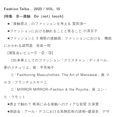
Others
Fashion Talks
…
2023 / VOL. 15
その他
[特集 非―接触 Do（not）touch]
■「接触禁止」のファッションを考える 鷲田清一
■ファッションにおける触れることと視ること 小澤京子
■ファッションと
3
種類の接触面：ファッションにおける、機能
にかかわる諸問題 長坂一郎
[展覧会レビュー
①
・
②
・
③]
□出来事としてのファッション「クリスチャン・ディオール、
夢のクチュリエ」展 平芳裕子
□「
Fashioning Masculinities: The Art of Menswear
」展 マ
ルタ・フランチェスキーニ
□「
MIRROR MIRROR─Fashion & the Psyche
」展 ユン・
ヒ・ラモット
■奥まで触れて 映画にみる接触へのクィアな欲望 久保豊
■座談会：アール・デコにおける装飾芸術の諸相
─
建築史、デザ