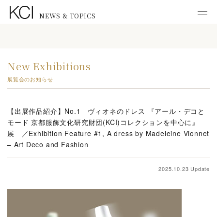
NEWS & TOPICS
Information
インフォメーション
New Exhibitions
New Exhibitions
展覧会のお知らせ
展覧会のお知らせ
News from KCI Gallery
【出展作品紹介】No.1 ヴィオネのドレス 『アール・デコと
KCIギャラリーのお知らせ
モード 京都服飾文化研究財団(KCI)コレクションを中心に』
展 ／Exhibition Feature #1, A dress by Madeleine Vionnet
News from Staff
– Art Deco and Fashion
研究スタッフ
New Publications
2025.10.23 Update
出版物のご案内
Education
教育普及活動