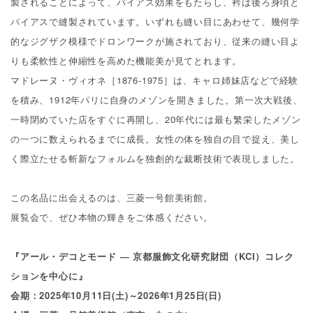
製されることによって、バイアス効果をもたらし、衿は後ろ身頃と
バイアスで縫製されています。いずれも縫い目にあわせて、幾何学
的なジグザク模様でドロンワークが施されており、従来の縫い目よ
りも柔軟性と伸縮性を高めた機能美が見てとれます。
マドレーヌ・ヴィオネ［
1876-1975
］は、キャロ姉妹店などで経験
を積み、
1912
年パリに自身のメゾンを開きました。第一次大戦後、
一時閉めていた店をすぐに再開し、
20
年代には最も繁栄したメゾン
の一つに数えられるまでに成長。女性の体を独自の目で捉え、美し
く際立たせる斬新なフォルムを独創的な裁断技術で表現しました。
この名品に出会えるのは、三菱一号館美術館。
展覧会で、ぜひ本物の輝きをご体感ください。
『アール・デコとモード ― 京都服飾文化研究財団（KCI）コレク
ションを中心に』
会期：2025年10月11日(土)～2026年1月25日(日)