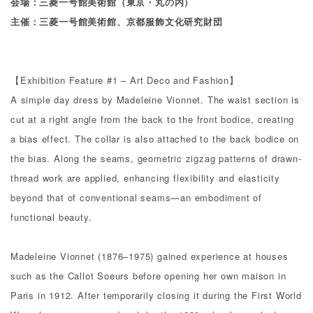
会場：三菱一号館美術館（東京・丸の内）
主催：三菱一号館美術館、京都服飾文化研究財団
【
Exhibition Feature #1 – Art Deco and Fashion
】
A simple day dress by Madeleine Vionnet. The waist section is
cut at a right angle from the back to the front bodice, creating
a bias effect. The collar is also attached to the back bodice on
the bias. Along the seams, geometric zigzag patterns of drawn-
thread work are applied, enhancing flexibility and elasticity
beyond that of conventional seams—an embodiment of
functional beauty.
Madeleine Vionnet (1876–1975) gained experience at houses
such as the Callot Soeurs before opening her own maison in
Paris in 1912. After temporarily closing it during the First World