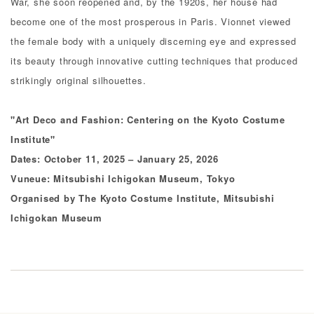
War, she soon reopened and, by the 1920s, her house had
become one of the most prosperous in Paris. Vionnet viewed
the female body with a uniquely discerning eye and expressed
its beauty through innovative cutting techniques that produced
strikingly original silhouettes.
"Art Deco and Fashion: Centering on the Kyoto Costume
Institute"
Dates: October 11, 2025 – January 25, 2026
Vuneue: Mitsubishi Ichigokan Museum, Tokyo
Organised by The Kyoto Costume Institute, Mitsubishi
Ichigokan Museum