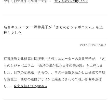
やすくお伝えする小冊子です…
全文を読む/English »
名誉キュレーター 深井晃子が『きものとジャポニスム』を上
梓しました
2017.08.23 Update
京都服飾文化研究財団理事・名誉キュレーターの深井晃子が、『き
ものとジャポニスム -西洋の眼が見た日本の美意識』を上梓しま
した。日本の伝統服「きもの」。その平面性を活かした優雅で華麗
な意匠は、西欧の服飾デザインと絵画にきわめて強い影響を及ぼ
し…
全文を読む/English »