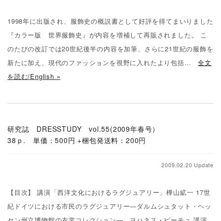
1998年に出版され、服飾史の概説書として好評を得てまいりました
『カラー版 世界服飾史』が内容を増補して再販されました。 こ
のたびの改訂では20世紀後半の内容を加筆、さらに21世紀の服飾を
新たに加え、現代のファッションを視野に入れたより包括…
全文
を読む/English »
研究誌 DRESSTUDY vol.55(2009年春号）
38ｐ. 単価：500円 +梱包発送料：200円
2009.02.20 Update
【目次】 講演「西洋文化におけるラグジュアリー」樺山絋一 17世
紀ドイツにおける市民のラグジュアリー―ダルムシュタット・ヘッ
セン州立博物館の衣裳コレクション― ヨハネス・ピーチュ 講演