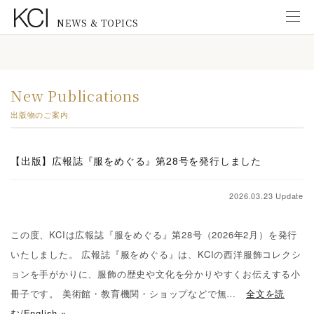
NEWS & TOPICS
Information
インフォメーション
New Publications
New Exhibitions
出版物のご案内
展覧会のお知らせ
News from KCI Gallery
【出版】広報誌『服をめぐる』第28号を発行しました
KCIギャラリーのお知らせ
News from Staff
2026.03.23 Update
研究スタッフ
この度、KCIは広報誌『服をめぐる』第28号（2026年2月）を発行
New Publications
いたしました。 広報誌『服をめぐる』は、KCIの西洋服飾コレクシ
出版物のご案内
ョンを手がかりに、服飾の歴史や文化を分かりやすくお伝えする小
Education
冊子です。 美術館・教育機関・ショップなどで無…
全文を読
教育普及活動
む/English »