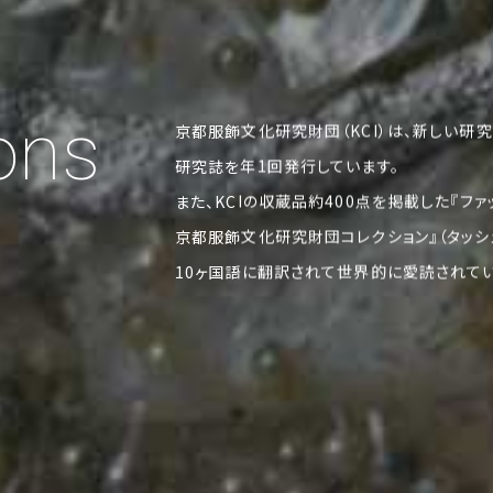
ons
京都服飾文化研究財団（KCI）は、新しい研
研究誌を年1回発行しています。
また、KCIの収蔵品約400点を掲載した『フ
京都服飾文化研究財団コレクション』（タッシ
10ヶ国語に翻訳されて世界的に愛読されてい